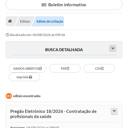
Transparência
Boletim informativo
Principal
Editais
Editais de Licitação
Notícias
Secretarias
Atualizado em: 06/08/2026 às 09h36
Legislação
BUSCA DETALHADA
Editais
OUVIDORIA
DADOS ABERTOS
PDF
CSV
Imprimir
SIC
Arquivos para Download
editais encontrados
353
Telefones Úteis
Pregão Eletrônico 18/2026 - Contratação de
Transparência
profisionais da saúde
Contato
06/08/2026 às 09h00
Postagem: