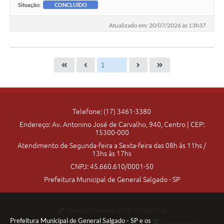
Situação:
CONCLUÍDO
Atualizado em: 20/07/2026 às 13h37
Telefone: (17) 3461-3380
Endereço: Av. Antonino José de Carvalho, 940, Centro | CEP:
15300-000
Atendimento de Segunda-feira a Sexta-feira das 08h às 11hs /
13hs às 17hs
CNPJ: 45.660.610/0001-50
Prefeitura Municipal de General Salgado - SP
Versão do Sistema:
3.5.3 - 19/06/2026
Prefeitura Municipal de General Salgado - SP e os
Portal atualizado em:
07/08/2026 15:30
Dados Abertos