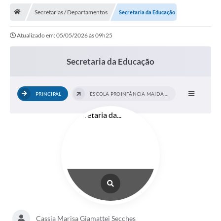
Transparência
Secretarias / Departamentos
Secretaria da Educação
Principal
Atualizado em: 05/05/2026 às 09h25
Notícias
Secretarias
Secretaria da Educação
Legislação
PRINCIPAL
ESCOLA PROINFÂNCIA MAIDA LINA ATHAYDE...
Editais
OUVIDORIA
SIC
Arquivos para Download
Telefones Úteis
Transparência
Contato
Cassia Marisa Giamattei Secches