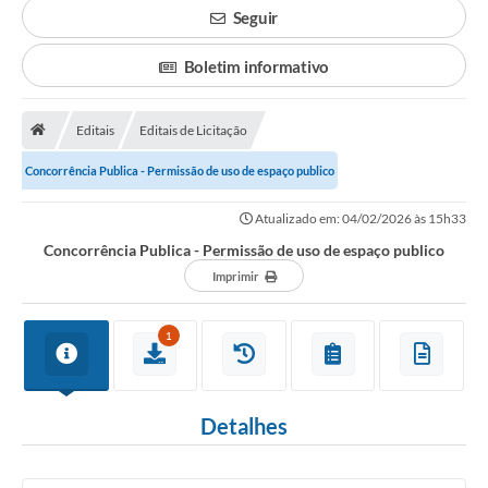
Transparência
Seguir
Principal
Boletim informativo
Notícias
Secretarias
Editais
Editais de Licitação
Legislação
Concorrência Publica - Permissão de uso de espaço publico
Editais
Atualizado em: 04/02/2026 às 15h33
Concorrência Publica - Permissão de uso de espaço publico
OUVIDORIA
Imprimir
SIC
1
Arquivos para Download
Telefones Úteis
Detalhes
Transparência
Contato