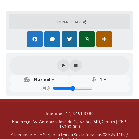
COMPARTILHAR
Ges
tão
Ger
al
Pref
eito -
Thia
go
Telefone: (17) 3461-3380
Fran
Endereço: Av. Antonino José de Carvalho, 940, Centro | CEP:
cisqu
15300-000
ini
Vian
Atendimento de Segunda-feira a Sexta-feira das 08h às 11hs /
a /