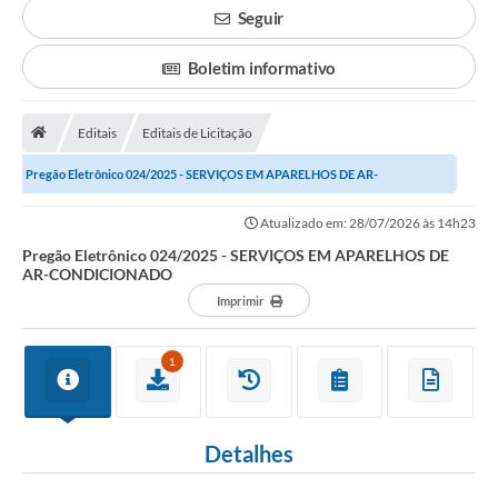
Transparência
Seguir
Principal
Boletim informativo
Notícias
Secretarias
Editais
Editais de Licitação
Legislação
Pregão Eletrônico 024/2025 - SERVIÇOS EM APARELHOS DE AR-
CONDICIONADO
Editais
Atualizado em: 28/07/2026 às 14h23
Pregão Eletrônico 024/2025 - SERVIÇOS EM APARELHOS DE
OUVIDORIA
AR-CONDICIONADO
Imprimir
SIC
Arquivos para Download
1
Telefones Úteis
Transparência
Detalhes
Contato