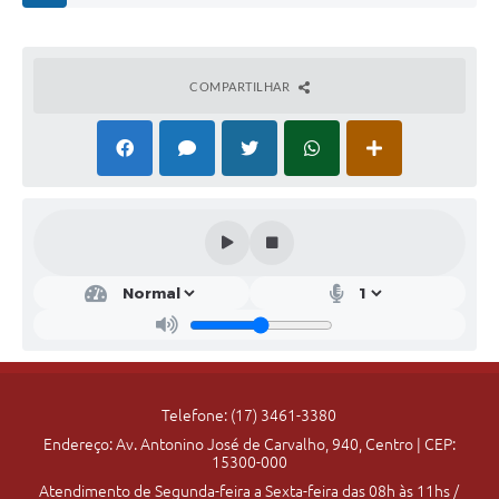
COMPARTILHAR
Ges
tão
Ger
al
Pref
eito -
Thia
go
Telefone: (17) 3461-3380
Fran
Endereço: Av. Antonino José de Carvalho, 940, Centro | CEP:
cisqu
15300-000
ini
Vian
Atendimento de Segunda-feira a Sexta-feira das 08h às 11hs /