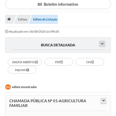
Transparência
Boletim informativo
Principal
Editais
Editais de Licitação
Notícias
Secretarias
Atualizado em: 06/08/2026 às 09h36
Legislação
BUSCA DETALHADA
Editais
OUVIDORIA
DADOS ABERTOS
PDF
CSV
Imprimir
SIC
Arquivos para Download
editais encontrados
353
Telefones Úteis
CHAMADA PÚBLICA Nº 01-AGRICULTURA
Transparência
FAMILIAR
Contato