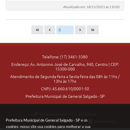
Atualizado em: 18/11/2021 às 11h20
Telefone: (17) 3461-3380
Endereço: Av. Antonino José de Carvalho, 940, Centro | CEP:
15300-000
Atendimento de Segunda-feira a Sexta-feira das 08h às 11hs /
13hs às 17hs
CNPJ: 45.660.610/0001-50
Prefeitura Municipal de General Salgado - SP
Versão do Sistema:
3.5.3 - 19/06/2026
Prefeitura Municipal de General Salgado - SP e os
Portal atualizado em:
06/08/2026 09:36
Dados Abertos
cookies: nosso site usa cookies para melhorar a sua