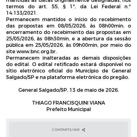
mantidas as datas originalmente designadas, nos
Informações, esclarecimentos e impugnações:
poderão ser apresentados na forma prevista no Edital,
termos do art. 55, § 1º, da Lei Federal n.º
especialmente por meio da plataforma BNC, no endereço
14.133/2021.
www.bnc.org.br, ou pelo e-mail
Permanecem mantidos o início do recebimento
licitacao@generalsalgado.sp.gov.br, observados os prazos
das propostas em 08/05/2026, às 08h00min, o
e condições estabelecidos no instrumento convocatório.
encerramento do recebimento das propostas em
Base legal:
Lei Federal n.º 14.133/2021, Decreto
25/05/2026, às 08h30min, e a abertura da sessão
Municipal n.º 883/2023, Decreto Federal n.º
11.462/2023, Lei Complementar n.º 123/2006 e demais
pública em 25/05/2026, às 09h00min, por meio do
disposições legais aplicáveis.
site www.bnc.org.br.
Aviso:
o resultado do Pregão e os demais atos
Permanecem inalteradas as demais disposições
pertinentes à licitação, sujeitos à publicação, serão
do edital. O edital retificado estará disponível no
divulgados no Diário Oficial do Município, no sítio
sítio eletrônico oficial do Município de General
eletrônico oficial do Município de General Salgado/SP e
Salgado/SP e na plataforma eletrônica do pregão.
na plataforma eletrônica do pregão, conforme previsto
no Edital.
General Salgado/SP, 11 de maio de 2026.
General Salgado/SP, 13 de maio de 2026.
Thiago Francisquini Viana
Prefeito Municipal
THIAGO FRANCISQUINI VIANA
Prefeito Municipal
COMPARTILHAR