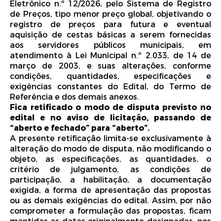
Eletrônico n.º 12/2026, pelo Sistema de Registro
Período de divulgação e disponibilidade do Edital:
a
de Preços, tipo menor preço global, objetivando o
partir de 08/05/2026, permanecendo disponível durante
registro de preços para futura e eventual
o prazo legal no sítio eletrônico oficial do Município de
aquisição de cestas básicas a serem fornecidas
General Salgado/SP e na plataforma eletrônica do
pregão.
aos servidores públicos municipais, em
Início do recebimento das propostas:
dia 08/05/2026,
atendimento à Lei Municipal n.º 2.033, de 14 de
às 08h00min, horário de Brasília, por meio do site
março de 2003, e suas alterações, conforme
www.bnc.org.br.
condições, quantidades, especificações e
Encerramento do recebimento das propostas:
dia
exigências constantes do Edital, do Termo de
25/05/2026, às 08h30min, horário de Brasília, por meio
Referência e dos demais anexos.
do site www.bnc.org.br.
Abertura da sessão pública e disputa de lances:
dia
Fica retificado o modo de disputa previsto no
25/05/2026, às 09h00min, horário de Brasília, por meio
edital e no aviso de licitação, passando de
do site www.bnc.org.br.
“aberto e fechado” para “aberto”.
Modo de disputa:
aberto e fechado.
A presente retificação limita-se exclusivamente à
Local da sessão pública:
ambiente eletrônico da Bolsa
alteração do modo de disputa, não modificando o
Nacional de Compras - BNC, no endereço
objeto, as especificações, as quantidades, o
www.bnc.org.br.
Local para obtenção do Edital:
o Edital completo e
critério de julgamento, as condições de
seus anexos estarão disponíveis no sítio eletrônico oficial
participação, a habilitação, a documentação
do Município de General Salgado/SP, no endereço
exigida, a forma de apresentação das propostas
https://www.generalsalgado.sp.gov.br/portal/editais/1,
ou as demais exigências do edital. Assim, por não
bem como na plataforma eletrônica do pregão, no
comprometer a formulação das propostas, ficam
endereço www.bnc.org.br.