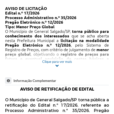
AVISO DE LICITAÇÃO
Edital n.º 17/2026
Processo Administrativo n.º 35/2026
Pregão Eletrônico n.º 12/2026
Tipo: Menor Preço Global
O Município de General Salgado/SP,
torna público para
conhecimento dos interessados
que se acha aberta
nesta Prefeitura Municipal a
licitação na modalidade
Pregão Eletrônico n.º 12/2026
, pelo Sistema de
Registro de Preços, com critério de julgamento de
menor
preço global
, objetivando o
registro de preços para
futura e eventual aquisição de cestas básicas a
Clique para ver mais
serem fornecidas aos servidores públicos
municipais
, em atendimento à Lei Municipal n.º 2.033,
de 14 de março de 2003, e suas alterações, conforme
condições, quantidades, especificações e exigências
Informação Complementar
constantes do Edital, do Termo de Referência e dos
demais anexos do Pregão Eletrônico n.º 12/2026.
AVISO DE RETIFICAÇÃO DE EDITAL
Objeto:
Registro de preços para futura e eventual
aquisição de cestas básicas a serem fornecidas aos
O Município de General Salgado/SP torna pública a
servidores públicos municipais, em atendimento à Lei
Municipal n.º 2.033, de 14 de março de 2003, e suas
retificação do Edital n.º 17/2026, referente ao
alterações, conforme condições, quantidades e
Processo Administrativo n.º 35/2026, Pregão
exigências estabelecidas no Edital e seus anexos.