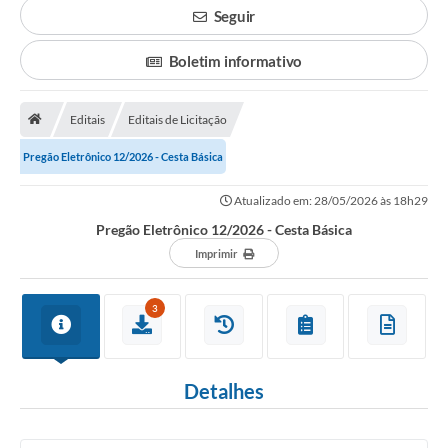
Transparência
Seguir
Principal
Boletim informativo
Notícias
Secretarias
Editais
Editais de Licitação
Legislação
Pregão Eletrônico 12/2026 - Cesta Básica
Editais
Atualizado em: 28/05/2026 às 18h29
Pregão Eletrônico 12/2026 - Cesta Básica
OUVIDORIA
Imprimir
SIC
3
Arquivos para Download
Telefones Úteis
Detalhes
Transparência
Contato