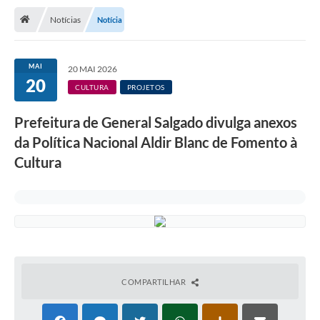
Transparência
Notícias
Notícia
Principal
Notícias
MAI
20 MAI 2026
20
Secretarias
CULTURA
PROJETOS
Legislação
Prefeitura de General Salgado divulga anexos
da Política Nacional Aldir Blanc de Fomento à
Editais
Cultura
OUVIDORIA
SIC
Arquivos para Download
Telefones Úteis
Transparência
COMPARTILHAR
Contato