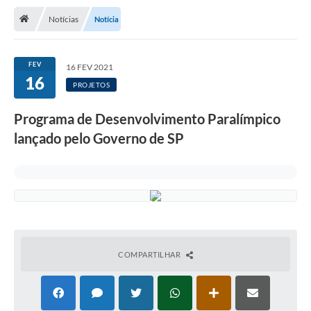
Transparência
Notícias
Notícia
Principal
Notícias
FEV
16 FEV 2021
16
Secretarias
PROJETOS
Legislação
Programa de Desenvolvimento Paralímpico
lançado pelo Governo de SP
Editais
OUVIDORIA
SIC
Arquivos para Download
Telefones Úteis
COMPARTILHAR
Transparência
Contato