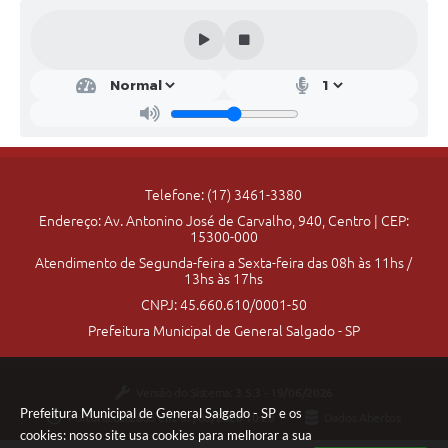
Secr
etar
ia
da
Edu
caçã
o
Telefone: (17) 3461-3380
Cass
ia
Endereço: Av. Antonino José de Carvalho, 940, Centro | CEP:
Mari
15300-000
sa
Gia
Atendimento de Segunda-feira a Sexta-feira das 08h às 11hs /
matt
13hs às 17hs
ei
CNPJ: 45.660.610/0001-50
Secc
hes
Prefeitura Municipal de General Salgado - SP
Versão do Sistema:
3.5.3 - 19/06/2026
Prefeitura Municipal de General Salgado - SP e os
Portal atualizado em:
07/08/2026 10:28
Dados Abertos
cookies: nosso site usa cookies para melhorar a sua