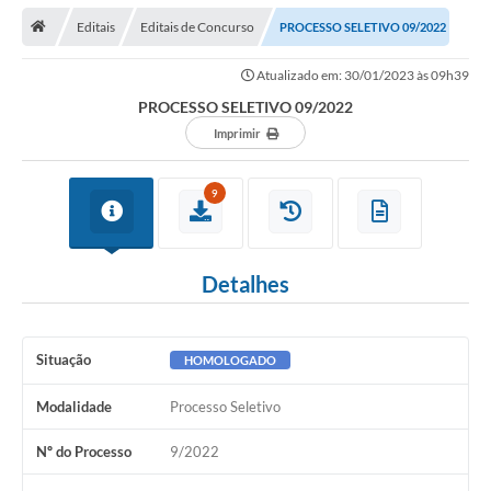
Transparência
Editais
Editais de Concurso
PROCESSO SELETIVO 09/2022
Principal
Atualizado em: 30/01/2023 às 09h39
Notícias
PROCESSO SELETIVO 09/2022
Secretarias
Imprimir
Legislação
9
Editais
OUVIDORIA
Detalhes
SIC
Arquivos para Download
Situação
HOMOLOGADO
Telefones Úteis
Modalidade
Processo Seletivo
Transparência
Nº do Processo
9/2022
Contato