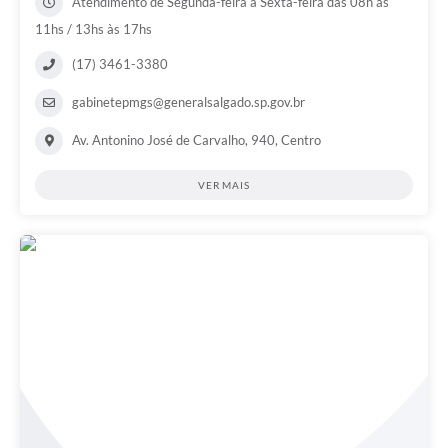
Atendimento de Segunda-feira a Sexta-feira das 08h às
11hs / 13hs às 17hs
(17) 3461-3380
gabinetepmgs@generalsalgado.sp.gov.br
Av. Antonino José de Carvalho, 940, Centro
VER MAIS