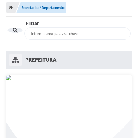
Transparência
Secretarias / Departamentos
Principal
Filtrar
Notícias
Secretarias
Legislação
PREFEITURA
Editais
OUVIDORIA
SIC
Arquivos para Download
Telefones Úteis
Transparência
Contato