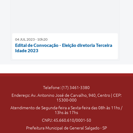
04 JUL 2023 - 10h20
Edital de Convocação - Eleição diretoria Terceira
Idade 2023
Telefone: (17) 3461-3380
Endereço: Av. Antonino José de Carvalho, 940, Centro | CEP:
15300-000
Atendimento de Segunda-feira a Sexta-feira das 08h às 11hs /
13hs às 17hs
CNPJ: 45.660.610/0001-50
Prefeitura Municipal de General Salgado - SP