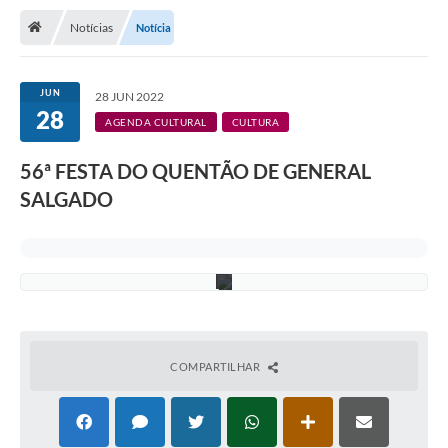
Transparência
Notícias
Notícia
Principal
Notícias
JUN
28 JUN 2022
28
Secretarias
AGENDA CULTURAL
CULTURA
Legislação
56ª FESTA DO QUENTÃO DE GENERAL
SALGADO
Editais
F
e
s
OUVIDORIA
t
a
SIC
Arquivos para Download
Telefones Úteis
COMPARTILHAR
Transparência
Contato