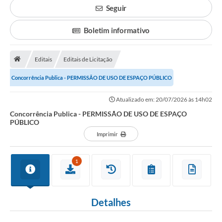
Transparência
Seguir
Principal
Boletim informativo
Notícias
Secretarias
Editais
Editais de Licitação
Legislação
Concorrência Publica - PERMISSÃO DE USO DE ESPAÇO PÚBLICO
Editais
Atualizado em: 20/07/2026 às 14h02
Concorrência Publica - PERMISSÃO DE USO DE ESPAÇO
OUVIDORIA
PÚBLICO
Imprimir
SIC
Arquivos para Download
1
Telefones Úteis
Transparência
Detalhes
Contato