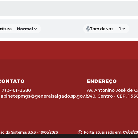
 MÍDIAS
eitura:
Tom de voz:
CONTATO
ENDEREÇO
17) 3461-3380
Av. Antonino José de C
gabinetepmgs@generalsalgado.sp.gov.br
940, Centro - CEP: 153
são do Sistema:
3.5.3 - 19/06/2026
Portal atualizado em:
07/08/20