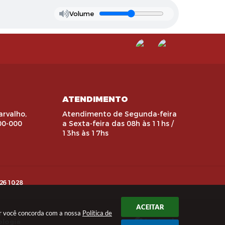
Volume
ATENDIMENTO
arvalho,
Atendimento de Segunda-feira
00-000
a Sexta-feira das 08h às 11hs /
13hs às 17hs
26 10:28
ACEITAR
uar você concorda com a nossa
Política de
ologia