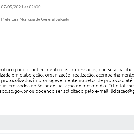
07/05/2024 às 09h00
Prefeitura Municipa de General Salgado
público para o conhecimento dos interessados, que se acha aber
izada em elaboração, organização, realização, acompanhamento 
protocolizados improrrogavelmente no setor de protocolo até 
 e interessados no Setor de Licitação no mesmo dia. O Edital co
do.sp.gov.br
ou podendo ser solicitado pelo e-mail: licitacao@
 MÍDIAS