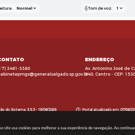
eitura:
Tom de voz:
CONTATO
ENDEREÇO
17) 3461-3380
Av. Antonino José de C
gabinetepmgs@generalsalgado.sp.gov.br
940, Centro - CEP: 153
são do Sistema:
3.5.3 - 19/06/2026
Portal atualizado em:
07/08/20
sso site usa cookies para melhorar a sua experiência de navegação. Ao contin
right Instar - 2006-2026. Todos os direitos reservados -
Instar Tecn