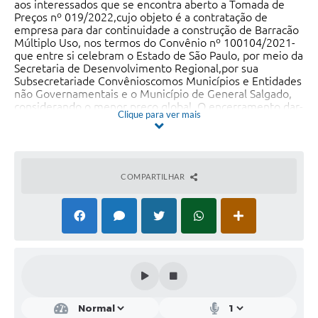
aos interessados que se encontra aberto a Tomada de
Preços nº 019/2022,cujo objeto é a contratação de
empresa para dar continuidade a construção de Barracão
Múltiplo Uso, nos termos do Convênio nº 100104/2021-
que entre si celebram o Estado de São Paulo, por meio da
Secretaria de Desenvolvimento Regional,por sua
Subsecretariade Convênioscomos Municípios e Entidades
não Governamentais e o Município de General Salgado,
considerando o menor preço global. O encerramento dar-
Clique para ver mais
se-á no dia 19 de Dezembro de 2022 às 9:15hs e a
abertura dos envelopes às 9:30hs do mesmo dia. Para
que chegue ao conhecimento de todos, é expedido o
presente Edital que poderá ser retirado aos interessados
na participação do certame, no setor de licitações da
COMPARTILHAR
Prefeitura Municipal, de segunda a sexta feira, no horário
de expediente (das 9:00 às 11:00 hs e das 13:00 às 16:00
horas) ou pelo site www.generalsalgado.sp.gov.br, sendo
que também uma via será afixada em local de costume
desta repartição pública.
Local e Data: General Salgado, 01 de Dezembro de 2022.
Mauro Gilberto Fantini-
Prefeito