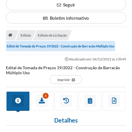
Transparência
Seguir
Principal
Boletim informativo
Notícias
Secretarias
Editais
Editais de Licitação
Legislação
Edital de Tomada de Preços 19/2022 - Construção de Barracão Múltiplo Uso
Editais
Atualizado em: 06/12/2022 às 13h49
Edital de Tomada de Preços 19/2022 - Construção de Barracão
OUVIDORIA
Múltiplo Uso
Imprimir
SIC
Arquivos para Download
5
Telefones Úteis
Transparência
Detalhes
Contato