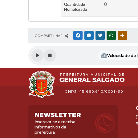
0
Quantidade
Homologada
COMPARTILHAR
FACEBOOK
MESSENGER
TWITTER
WHATSAPP
OUTRAS
Velocidade de l
CNPJ: 45.660.610/0001-50
NEWSLETTER
(
Inscreva-se e receba
informativos da
prefeitura