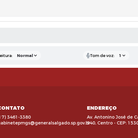
 MÍDIAS
eitura:
Tom de voz:
CONTATO
ENDEREÇO
17) 3461-3380
Av. Antonino José de C
gabinetepmgs@generalsalgado.sp.gov.br
940, Centro - CEP: 153