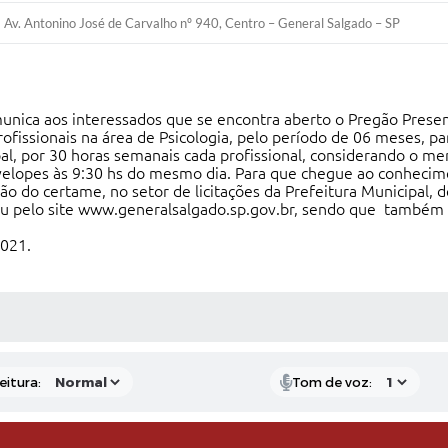
Av. Antonino José de Carvalho nº 940, Centro – General Salgado – SP
unica aos interessados que se encontra aberto o Pregão Presen
rofissionais na área de Psicologia, pelo período de 06 meses, 
al, por 30 horas semanais cada profissional, considerando o me
velopes às 9:30 hs do mesmo dia. Para que chegue ao conhecime
ão do certame, no setor de licitações da Prefeitura Municipal, 
) ou pelo site www.generalsalgado.sp.gov.br, sendo que também
2021.
 MÍDIAS
eitura:
Tom de voz: