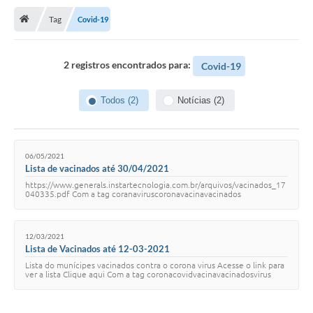
Transparência
Tag
Covid-19
Principal
Notícias
2 registros encontrados para:
Covid-19
Secretarias
Todos (2)
Notícias (2)
Legislação
Editais
06/05/2021
OUVIDORIA
Lista de vacinados até 30/04/2021
https://www.generals.instartecnologia.com.br/arquivos/vacinados_17
SIC
040335.pdf Com a tag coranaviruscoronavacinavacinados
Arquivos para Download
12/03/2021
Telefones Úteis
Lista de Vacinados até 12-03-2021
Lista do munícipes vacinados contra o corona virus Acesse o link para
ver a lista Clique aqui Com a tag coronacovidvacinavacinadosvirus
Transparência
Contato