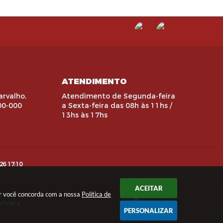
ATENDIMENTO
arvalho,
Atendimento de Segunda-feira
00-000
a Sexta-feira das 08h às 11hs /
13hs às 17hs
26 17:10
ACEITAR
uar você concorda com a nossa
Política de
ologia
PERSONALIZAR