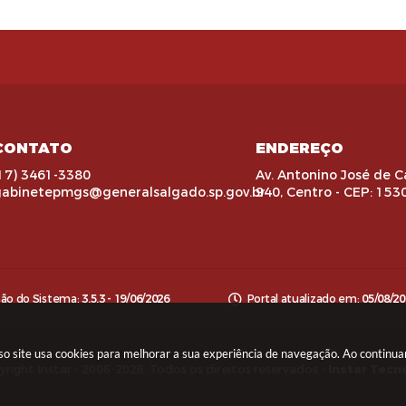
CONTATO
ENDEREÇO
17) 3461-3380
Av. Antonino José de C
gabinetepmgs@generalsalgado.sp.gov.br
940, Centro - CEP: 153
são do Sistema:
3.5.3 - 19/06/2026
Portal atualizado em:
05/08/20
sso site usa cookies para melhorar a sua experiência de navegação. Ao contin
right Instar - 2006-2026. Todos os direitos reservados -
Instar Tecn