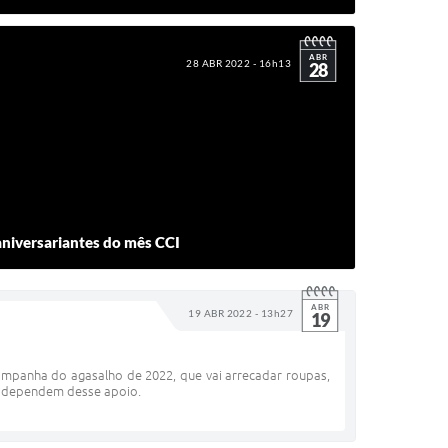
ABR
28 ABR 2022 - 16h13
28
iversariantes do mês CCI
ABR
19 ABR 2022 - 13h27
19
campanha do agasalho de 2022, que vai arrecadar roupas,
ue dependem desse apoio.