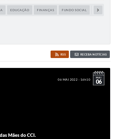
RA
EDUCAÇÃO
FINANÇAS
FUNDO SOCIAL
MEIO AMBIENTE E LIMPEZA
RSS
RECEBA NOTÍCIAS
MAI
06 MAI 2022 - 16h10
06
das Mães do CCI.