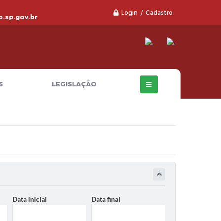
Login / Cadastro
.sp.gov.br
S
LEGISLAÇÃO
Data inicial
Data final