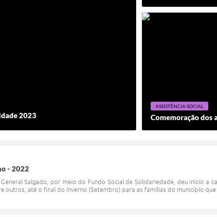
ASSISTÊNCIA SOCIAL
a Idade 2023
Comemoração dos an
o - 2022
e General Salgado, por meio do Fundo Social de Solidariedade, deu início a 
re outros, até o final do inverno (Setembro) para as famílias do município q