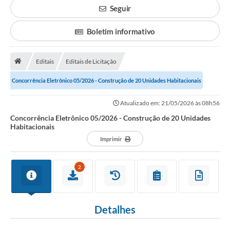
Transparência
Seguir
Principal
Boletim informativo
Notícias
Secretarias
Editais
Editais de Licitação
Legislação
Concorrência Eletrônico 05/2026 - Construção de 20 Unidades Habitacionais
Editais
Atualizado em: 21/05/2026 às 08h56
Concorrência Eletrônico 05/2026 - Construção de 20 Unidades
OUVIDORIA
Habitacionais
Imprimir
SIC
Arquivos para Download
2
Telefones Úteis
Transparência
Detalhes
Contato