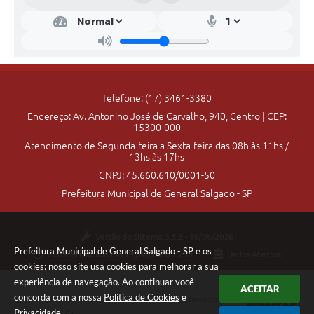
Telefone: (17) 3461-3380
Endereço: Av. Antonino José de Carvalho, 940, Centro | CEP:
15300-000
Atendimento de Segunda-feira a Sexta-feira das 08h às 11hs /
13hs às 17hs
CNPJ: 45.660.610/0001-50
Prefeitura Municipal de General Salgado - SP
Versão do Sistema:
3.5.3 - 19/06/2026
Prefeitura Municipal de General Salgado - SP e os
Portal atualizado em:
07/08/2026 15:30
Dados Abertos
cookies: nosso site usa cookies para melhorar a sua
experiência de navegação. Ao continuar você
ACEITAR
concorda com a nossa
Política de Cookies
e
Copyright Instar - 2006-2026. Todos os direitos reservados -
Privacidade
.
Instar Tecnologia