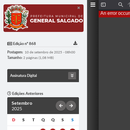
T
F
o
i
An error occur
g
n
g
d
l
e
S
i
d
Edição nº 868
e
b
Postagem:
10 de setembro de 2025 - 08h00
a
r
Tamanho:
2 páginas (1,08 MB)
Assinatura Digital
Edições Anteriores
Setembro
2025
D
S
T
Q
Q
S
S