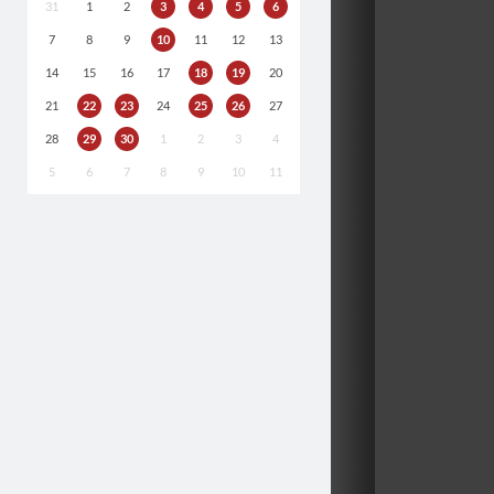
31
1
2
3
4
5
6
7
8
9
10
11
12
13
14
15
16
17
18
19
20
21
22
23
24
25
26
27
28
29
30
1
2
3
4
5
6
7
8
9
10
11