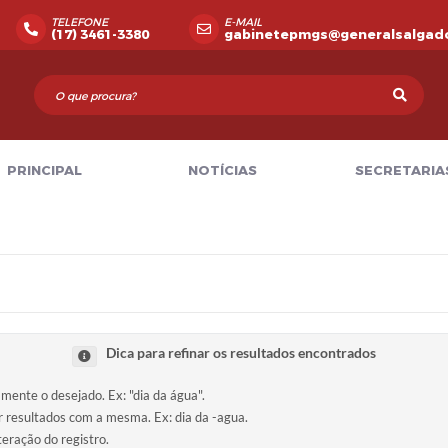
TELEFONE
E-MAIL
(17) 3461-3380
gabinetepmgs@generalsalgado
PRINCIPAL
NOTÍCIAS
SECRETARIA
Dica para refinar os resultados encontrados
amente o desejado. Ex: "dia da água".
ir resultados com a mesma. Ex: dia da -agua.
teração do registro.