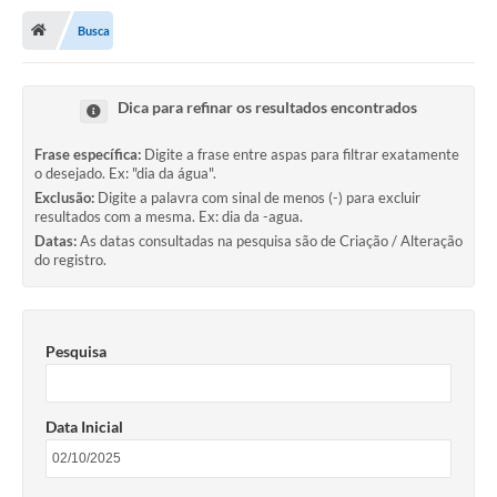
Transparência
Busca
Principal
Notícias
Dica para refinar os resultados encontrados
Secretarias
Frase específica:
Digite a frase entre aspas para filtrar exatamente
o desejado. Ex: "dia da água".
Legislação
Exclusão:
Digite a palavra com sinal de menos (-) para excluir
resultados com a mesma. Ex: dia da -agua.
Editais
Datas:
As datas consultadas na pesquisa são de Criação / Alteração
do registro.
OUVIDORIA
SIC
Pesquisa
Arquivos para Download
Telefones Úteis
Data Inicial
Transparência
Contato