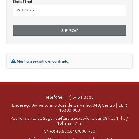
Data Final
BUSCAR
Nenhum registro encontrado.
Telefone: (17) 3461-3380
Endereço: Av. Antonino José de Carvalho, 940, Centro | CEP:
15300-000
Atendimento de Segunda-feira a Sexta-feira das 08h às 11hs /
13hs às 17hs
CNPJ: 45.660.610/0001-50